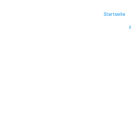
Startseite
e LKW-Heber
enfahrenden LKW-Heber!
eine mobile
n Nutzfahrzeugen.