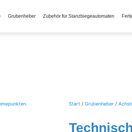
e
Grubenheber
Zubehör für Stanzbiegeautomaten
Fert
Start
/
Grubenheber
/
Achst
Technisc