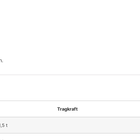
n.
Tragkraft
1,5 t