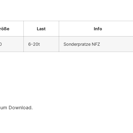
röße
Last
Info
0
6-20t
Sonderpratze NFZ
m zum Download.